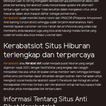
Meskipun saat ini sering mengalami kendala berupa pemblokiran akses oleh
pihak berwenang, Kerabatslot selalu menyediakan update link alternatif
terbaru agar setiap member tidak kesulitan dalam mengakses situs untuk
masuk ke dalam akun maupun daftar sebagai pemain baru.
Kerabatslot
sudah memiliki lisensi resmi dari PAGCOR (Philippine Amusement
And Gaming Corporation) sehingga sudah terjamin keamanannya. Kami
memiliki layanan customer service ramah dan profesional yang selalu siap
membantu anda kapanpun juga yang bisa anda hubungi melalui kontak yang
sudah tersedia atau bisa melalui Livechat kami .
Kerabatslot Situs Hiburan
terlengkap dan terpercaya
Kerabatslot
atau
Kerabat slot
sudah menjadi pusat hiburan yang sangat
digemari sejak 2021, dengan fasilifafatas yang lengkap dan canggih
menjadikan nilai plus untuk dirasakan setiap member kami sehingga berbagai
pilihan jenis permainkan dapat dimainkan dengan nyaman. Kami harapkan untuk
mengikuti sosial media Kerabatslot seperti Facebook dan Instagram untuk
mendapatkan informasi terbaru dari Kerabatslot setiap harinya supaya tidak
kesulitan untuk mendapatkan link terbaru kami.
Informasi Tentang Situs Anti