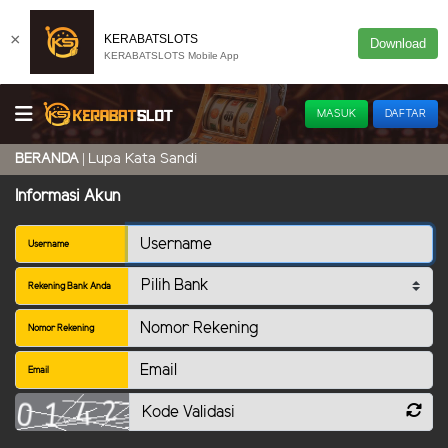
×
KERABATSLOTS
Download
KERABATSLOTS Mobile App
MASUK
DAFTAR
Lupa Kata Sandi
BERANDA
Informasi Akun
Username
Rekening Bank Anda
Nomor Rekening
Email