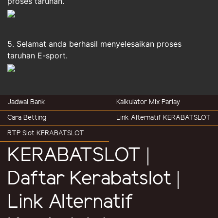
proses taruhan.
5. Selamat anda berhasil menyelesaikan proses
taruhan E-sport.
Jadwal Bank
Kalkulator Mix Parlay
Cara Betting
Link Alternatif KERABATSLOT
RTP Slot KERABATSLOT
KERABATSLOT |
Daftar Kerabatslot |
Link Alternatif