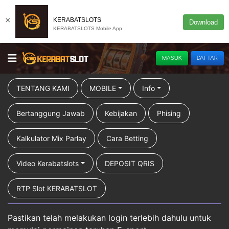
×
KERABATSLOTS
Download
KERABATSLOTS Mobile App
MASUK
DAFTAR
TENTANG KAMI
MOBILE
Info
Bertanggung Jawab
Kebijakan
Phising
Kalkulator Mix Parlay
Cara Betting
Video Kerabatslots
DEPOSIT QRIS
RTP Slot KERABATSLOT
Pastikan telah melakukan login terlebih dahulu untuk