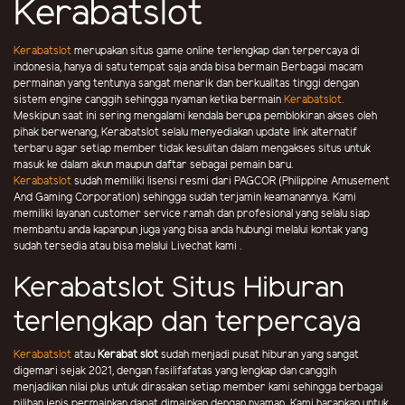
Kerabatslot
Kerabatslot
merupakan situs game online terlengkap dan terpercaya di
indonesia, hanya di satu tempat saja anda bisa bermain Berbagai macam
permainan yang tentunya sangat menarik dan berkualitas tinggi dengan
sistem engine canggih sehingga nyaman ketika bermain
Kerabatslot.
Meskipun saat ini sering mengalami kendala berupa pemblokiran akses oleh
pihak berwenang, Kerabatslot selalu menyediakan update link alternatif
terbaru agar setiap member tidak kesulitan dalam mengakses situs untuk
masuk ke dalam akun maupun daftar sebagai pemain baru.
Kerabatslot
sudah memiliki lisensi resmi dari PAGCOR (Philippine Amusement
And Gaming Corporation) sehingga sudah terjamin keamanannya. Kami
memiliki layanan customer service ramah dan profesional yang selalu siap
membantu anda kapanpun juga yang bisa anda hubungi melalui kontak yang
sudah tersedia atau bisa melalui Livechat kami .
Kerabatslot Situs Hiburan
terlengkap dan terpercaya
Kerabatslot
atau
Kerabat slot
sudah menjadi pusat hiburan yang sangat
digemari sejak 2021, dengan fasilifafatas yang lengkap dan canggih
menjadikan nilai plus untuk dirasakan setiap member kami sehingga berbagai
pilihan jenis permainkan dapat dimainkan dengan nyaman. Kami harapkan untuk